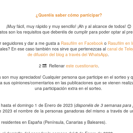
Información
Rasufilm celebra la
JUN
DEC
23
9
interesante.
navidad con su
¿Queréis saber cómo participar?
tradicional sorteo
¡Hola a todos/as!
navideño
¡Muy fácil, muy rápido y muy sencillo! ¡Ah y al alcance de todos! 😊
Hoy queremos recopilar algunos
stos son los requisitos que deberéis de cumplir para poder optar al pr
¡ Hola a todos !
posts o publicaciones que
creemos pueden ser de vuestro
 seguidores y dar a me gusta a
Rasufilm en Facebook
o
Rasufilm en 
Hace ya algunos días que no
interés.
iales? En ese caso también nos sirve que pertenezcas al
canal de Tele
pasamos por aquí pero es que
de difusión del blog a través del WhatsApp
.
Personal para eventos
AR
estos últimos meses han sido
Descansos que corresponden
11
bastante intensos de trabajo pero
¿A qué se refiere este término?
durante la jornada de
2 🔜 Rellenar
este cuestionario
.
comenzando con los preparativos
trabajo. ¿Cómo saber si dispongo
navideños y como viene siendo
eguro que muchos lo sabéis porque es bastante fácil de deducir
de número de seguridad social
s son muy apreciados! Cualquier persona que participe en el sorteo y
habitual año tras año para estas
cluso si no se tiene relación con este sector; evidentemente hace
propio?¿Cómo puedo firmar la
a sus opiniones/comentarios en las publicaciones que se vienen reali
fechas no queremos dejar pasar la
ferencia al conjunto de profesionales que trabajan en los eventos y
documentación?Decálogo de
una participación extra en el sorteo.
ocasión de compartir la ilusión de
ría lo mismo que professional event staff.
azafatas.
estas fechas con todos vosotros
con el ya tradicional sorteo
vo hasta el domingo 1 de Enero de 2023 (
disponéis de 3 semanas para p
navideño.
de 2023 el nombre de la personas ganadoras del mismo a través de 
r residentes en España (Península, Canarias y Baleares).
Estoy de baja en mi trabajo, ¿puedo trabajar como
EB
19
azafata?