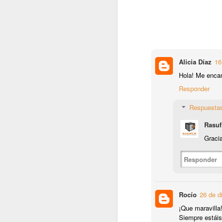
A
cr
en
m
Alicia Díaz
16
Hola! Me encan
Responder
J
Respuesta
Rasuf
Gracia
¡
Responder
E
J
gr
po
Rocío
26 de d
¡Que maravilla
F
Siempre estáis