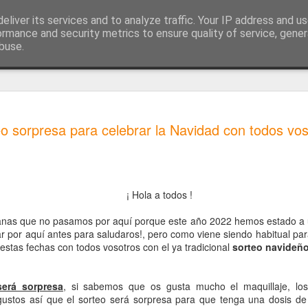
eliver its services and to analyze traffic. Your IP address and u
ormance and security metrics to ensure quality of service, gene
buse.
 Formación
Contacto
Aviso legal | Política privacidad
¡11 Cumple del blog!
JUL
o sorpresa para celebrar la Navidad con todos vos
20
¡Hola! 😀
Hoy estamos super contentos porque ayer Rasuf
Roja y la Selección Española de Fútbol ganó el 
triunfo más que merecido para estos jugadores 
¡ Hola a todos !
que les apoyábamos con orgullo, ¡que campeone
nas que no pasamos por aquí porque este año 2022 hemos estado a u
Sin embargo también os queríamos recordar que
r por aquí antes para saludaros!, pero como viene siendo habitual pa
que este blog está online. ¡Qué rápido han pasad
e estas fechas con todos vosotros con el ya tradicional
sorteo navideñ
años!
Como sabemos que muchos/as estaréis de vacac
será sorpresa
, si sabemos que os gusta mucho el maquillaje, los 
estaréis a punto de iros de vacaciones y normal
ustos así que el sorteo será sorpresa para que tenga una dosis de
suele ser uno de los destinos estrella vamos a 