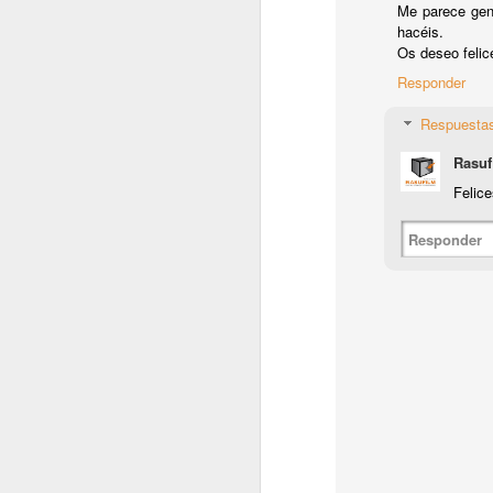
Me parece geni
hacéis.
Es
Os deseo felic
pa
Responder
lo
bo
Respuesta
Rasuf
Felice
F
Responder
¡
D
po
e
Sm
J