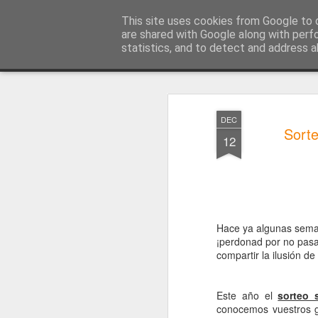
Blog Rasufilm
This site uses cookies from Google to d
are shared with Google along with perf
statistics, and to detect and address a
Magazine
Página principal
Trabaja con nosotros
Cursos de
DEC
Sorte
12
Hace ya algunas sema
¡perdonad por no pasa
compartir la ilusión d
Este año el
sorteo 
conocemos vuestros g