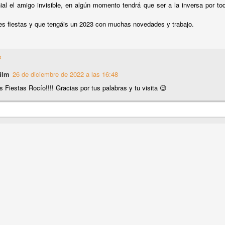
27
¡Hola a todos!
al el amigo invisible, en algún momento tendrá que ser a la inversa por to
tas organizando tu boda y te preguntas, ¿y si contrato azafatas/os
es fiestas y que tengáis un 2023 con muchas novedades y trabajo.
ra mi boda? ¿estaría bien tener azafatas/os de apoyo para ayudar a
s invitados de mi boda?, ¿se podrá contratar azafatos/as para una
da?...
s
ilm
26 de diciembre de 2022 a las 16:48
s Fiestas Rocío!!!! Gracias por tus palabras y tu visita 😉
Otras alternativas para firmar digitalmente los
EB
6
documentos....
Buenos días!
esde hace ya algún tiempo os informamos por el blog de qué forma
díais firmar vuestros documentos de forma digital y sencilla; os
nseñamos como hacerlo online sin descargas ni pagos a través de
allpdf así como hacerlo con el certificado del dni-electrónico.
Privacidad en los eventos
AN