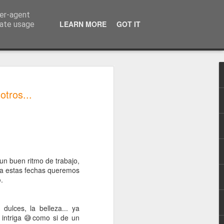
ser-agent
LEARN MORE
GOT IT
rate usage
otros...
ilm apoyaba a la
mundial ★, un
y para toda España
s!
n buen ritmo de trabajo,
 ya hace 11 años
ra estas fechas queremos
o los días y los
o
.
iones, otros
dulces, la belleza... ya
mente la playa
 intriga 😅como si de un
compartir como