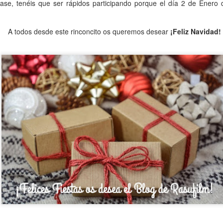
atase, tenéis que ser rápidos participando porque el día 2 de Ener
siempre nuestro cumpleaños con vosotros median
A todos desde este rinconcito os queremos desear
¡Feliz Navidad!