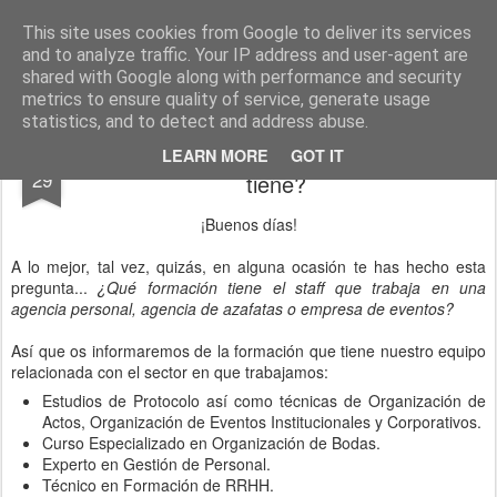
Blog Rasufilm
This site uses cookies from Google to deliver its services
and to analyze traffic. Your IP address and user-agent are
Pages
shared with Google along with performance and security
metrics to ensure quality of service, generate usage
statistics, and to detect and address abuse.
¿El staff de las agencias que formación
OCT
LEARN MORE
GOT IT
29
tiene?
¡Buenos días!
A lo mejor, tal vez, quizás, en alguna ocasión te has hecho esta
pregunta...
¿Qué formación tiene el staff que trabaja en una
agencia personal, agencia de azafatas o empresa de eventos?
Así que os informaremos de la formación que tiene nuestro equipo
relacionada con el sector en que trabajamos:
Estudios de Protocolo así como técnicas de Organización de
Actos, Organización de Eventos Institucionales y Corporativos.
Curso Especializado en Organización de Bodas.
Experto en Gestión de Personal.
Técnico en Formación de RRHH.