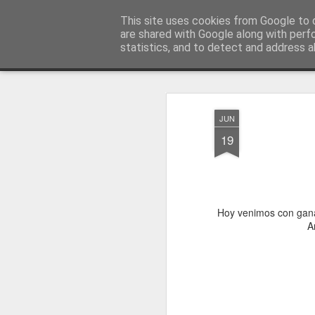
Blog Rasufilm
This site uses cookies from Google to d
are shared with Google along with perf
statistics, and to detect and address a
Magazine
Página principal
Trabaja con nosotros
Cursos de
JUN
19
Hoy venimos con gana
A