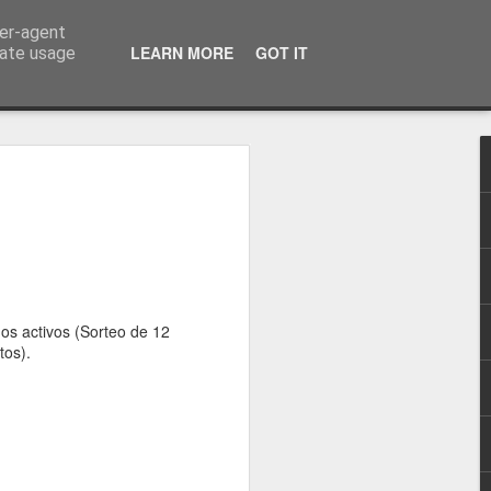
ser-agent
LEARN MORE
GOT IT
rate usage
ilm apoyaba a la
mundial ★, un
y para toda España
s!
s activos (Sorteo de 12
tos).
 ya hace 11 años
o los días y los
iones, otros
mente la playa
compartir como