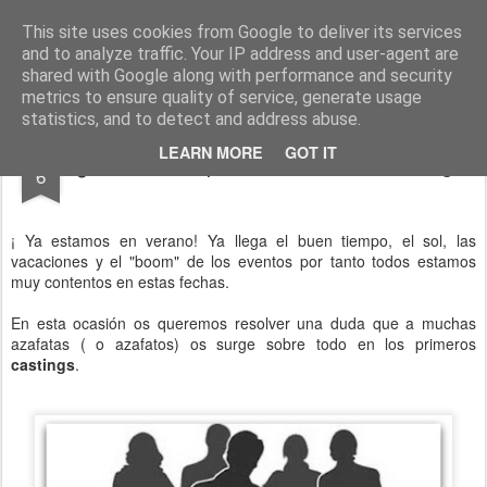
Blog Rasufilm
This site uses cookies from Google to deliver its services
and to analyze traffic. Your IP address and user-agent are
Pages
shared with Google along with performance and security
metrics to ensure quality of service, generate usage
statistics, and to detect and address abuse.
JUN
LEARN MORE
GOT IT
¿Cómo debo presentarme a un casting?
6
¡ Ya estamos en verano! Ya llega el buen tiempo, el sol, las
vacaciones y el "boom" de los eventos por tanto todos estamos
muy contentos en estas fechas.
En esta ocasión os queremos resolver una duda que a muchas
azafatas ( o azafatos) os surge sobre todo en los primeros
castings
.